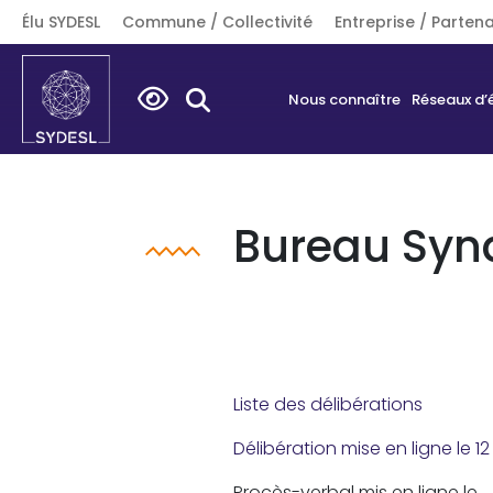
Élu SYDESL
Commune / Collectivité
Entreprise / Partena
Search
Nous connaître
Réseaux d’
for:
Bureau Syn
Liste des délibérations
Délibération mise en ligne le 1
Procès-verbal mis en ligne le