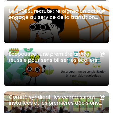
Le SYDESL recrute : rejoignez un acteur
engagé au service de la transition
énergétique des territoires
Ecopousse : une première année
réussie pour sensibiliser les écoliers
de Saône-et-Loire à la transition
énergétique
Comité syndical : les commissions
installées et les premières décisions
adoptées