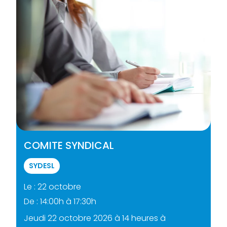
COMITE SYNDICAL
SYDESL
Le : 22 octobre
De :
14:00h
à
17:30h
Jeudi 22 octobre 2026 à 14 heures à