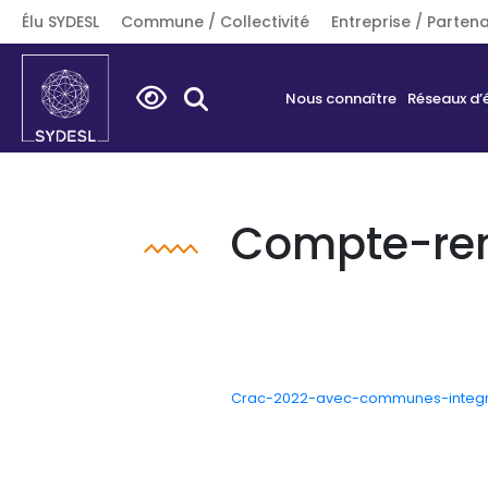
Élu SYDESL
Commune / Collectivité
Entreprise / Partena
Search
Nous connaître
Réseaux d’
for:
Compte-ren
Crac-2022-avec-communes-integ