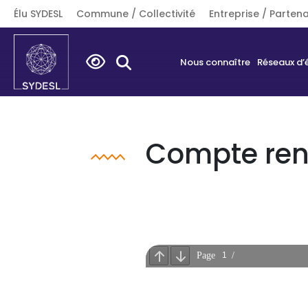
Élu SYDESL
Commune / Collectivité
Entreprise / Partena
Search
Nous connaître
Réseaux d’
for:
Compte rend