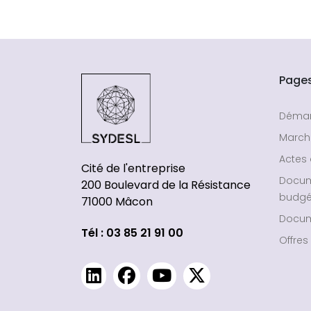
Page
Déma
March
Actes 
Cité de l'entreprise
Docu
200 Boulevard de la Résistance
budgé
71000 Mâcon
Docum
Tél : 03 85 21 91 00
Offres