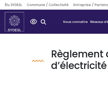
Élu SYDESL
Commune / Collectivité
Entreprise / Partena
Search
Nous connaître
Réseaux d’
for:
Règlement d
d’électricité