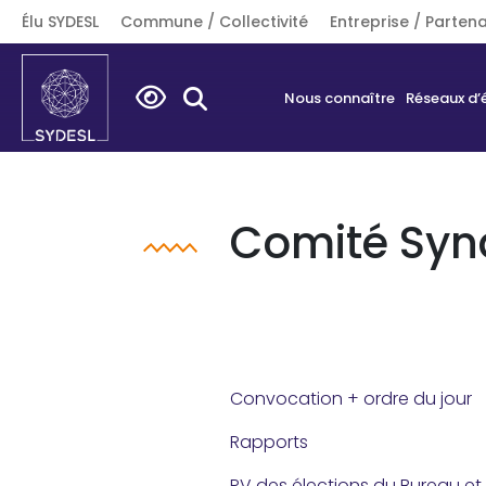
Élu SYDESL
Commune / Collectivité
Entreprise / Partena
Search
Nous connaître
Réseaux d’
for:
Comité Synd
Convocation + ordre du jour
Rapports
PV des élections du Bureau et