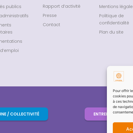
Rapport d’activité
és publics
Mentions légale
Presse
administratifs
Politique de
confidentialité
Contact
ments
taires
Plan du site
entations
 d’emploi
Pour offrir 
cookies pour
à ces techn
de navigatio
consentement
E / COLLECTIVITÉ
ENTREPRISE / PART
Ac