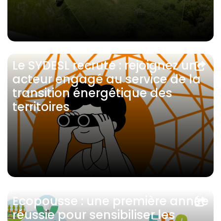
Le SYDESL recrute : rejoignez un
acteur engagé au service de la
transition énergétique des
territoires
Ecopousse : une première année
réussie pour sensibiliser les