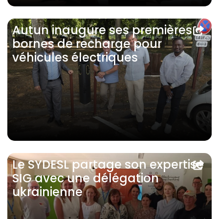
Autun inaugure ses premières
bornes de recharge pour
véhicules électriques
Le SYDESL partage son expertise
SIG avec une délégation
ukrainienne