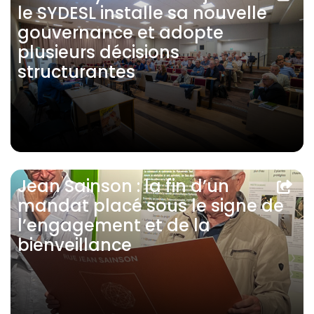
le SYDESL installe sa nouvelle
gouvernance et adopte
plusieurs décisions
structurantes
Jean Sainson : la fin d’un
mandat placé sous le signe de
l’engagement et de la
bienveillance