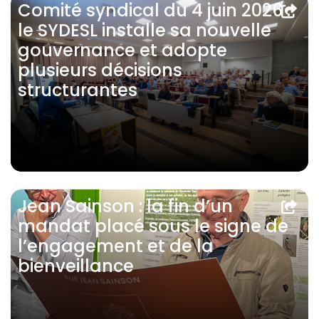
Comité syndical du 4 juin 2026 :
le SYDESL installe sa nouvelle
gouvernance et adopte
plusieurs décisions
structurantes
Jean Sainson : la fin d’un
mandat placé sous le signe de
l’engagement et de la
bienveillance