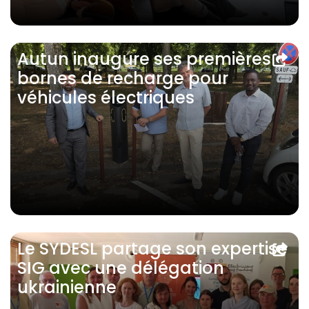
Autun inaugure ses premières
bornes de recharge pour
véhicules électriques
Le SYDESL partage son expertise
SIG avec une délégation
ukrainienne