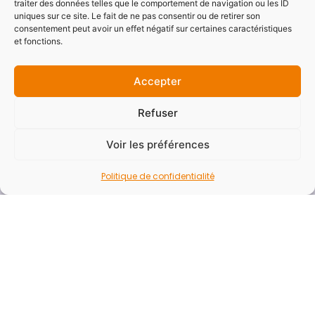
traiter des données telles que le comportement de navigation ou les ID
Accessibilité
uniques sur ce site. Le fait de ne pas consentir ou de retirer son
consentement peut avoir un effet négatif sur certaines caractéristiques
Mentions légales
et fonctions.
Politique de confidentialité
Plan du site
Accepter
Refuser
Newsletter
Voir les préférences
Vous souhaitez recevoir la newsletter du SYDESL
pour ne rater aucune actualités ?
Politique de confidentialité
E-mail*
Nom - Prénom