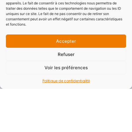
appareils. Le fait de consentir à ces technologies nous permettra de
Aide
traiter des données telles que le comportement de navigation ou les ID
uniques sur ce site. Le fait de ne pas consentir ou de retirer son
Accessibilité
consentement peut avoir un effet négatif sur certaines caractéristiques
Mentions légales
et fonctions.
Politique de confidentialité
Accepter
Plan du site
Refuser
Newsletter
Voir les préférences
Vous souhaitez recevoir la newsletter du SYDESL
pour ne rater aucune actualités ?
Politique de confidentialité
E-mail*
Nom - Prénom