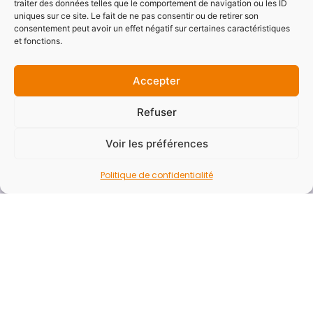
traiter des données telles que le comportement de navigation ou les ID
Accessibilité
uniques sur ce site. Le fait de ne pas consentir ou de retirer son
consentement peut avoir un effet négatif sur certaines caractéristiques
Mentions légales
et fonctions.
Politique de confidentialité
Plan du site
Accepter
Refuser
Newsletter
Voir les préférences
Vous souhaitez recevoir la newsletter du SYDESL
pour ne rater aucune actualités ?
Politique de confidentialité
E-mail*
Nom - Prénom