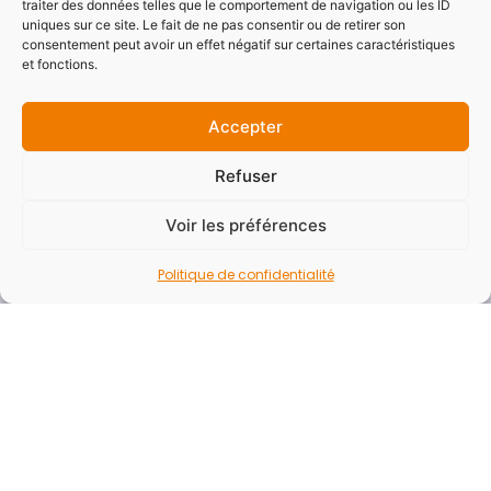
traiter des données telles que le comportement de navigation ou les ID
Accessibilité
uniques sur ce site. Le fait de ne pas consentir ou de retirer son
consentement peut avoir un effet négatif sur certaines caractéristiques
Mentions légales
et fonctions.
Politique de confidentialité
Plan du site
Accepter
Refuser
Newsletter
Voir les préférences
Vous souhaitez recevoir la newsletter du SYDESL
pour ne rater aucune actualités ?
Politique de confidentialité
E-mail*
Nom - Prénom