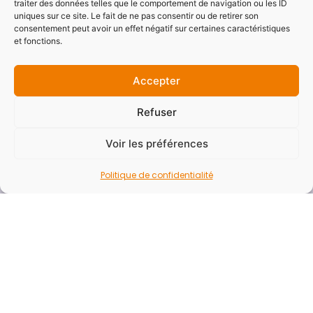
traiter des données telles que le comportement de navigation ou les ID
Accessibilité
uniques sur ce site. Le fait de ne pas consentir ou de retirer son
consentement peut avoir un effet négatif sur certaines caractéristiques
Mentions légales
et fonctions.
Politique de confidentialité
Plan du site
Accepter
Refuser
Newsletter
Voir les préférences
Vous souhaitez recevoir la newsletter du SYDESL
pour ne rater aucune actualités ?
Politique de confidentialité
E-mail*
Nom - Prénom