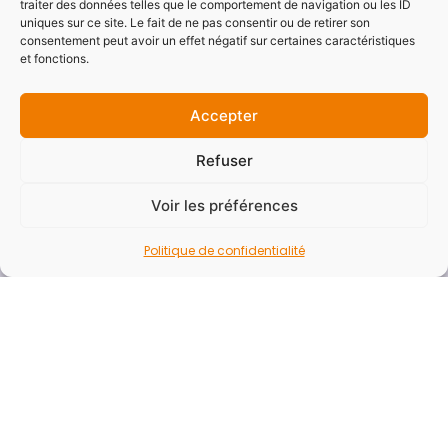
traiter des données telles que le comportement de navigation ou les ID
Accessibilité
uniques sur ce site. Le fait de ne pas consentir ou de retirer son
consentement peut avoir un effet négatif sur certaines caractéristiques
Mentions légales
et fonctions.
Politique de confidentialité
Plan du site
Accepter
Refuser
Newsletter
Voir les préférences
Vous souhaitez recevoir la newsletter du SYDESL
pour ne rater aucune actualités ?
Politique de confidentialité
E-mail*
Nom - Prénom