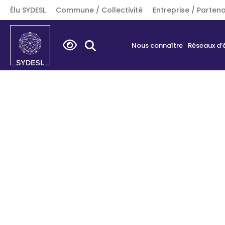
Élu SYDESL
Commune / Collectivité
Entreprise / Partena
Search
Nous connaître
Réseaux d’
for: