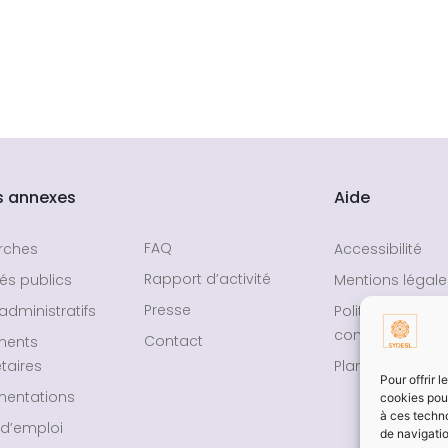
s annexes
Aide
FAQ
rches
Accessibilité
Rapport d’activité
és publics
Mentions légale
Presse
administratifs
Politique de
confidentialité
Contact
ments
taires
Plan du site
Pour offrir 
entations
cookies pour
à ces techn
 d’emploi
de navigatio