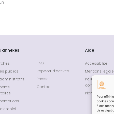
un
s annexes
Aide
FAQ
rches
Accessibilité
Rapport d’activité
és publics
Mentions légale
Presse
administratifs
Politique de
confidentialité
Contact
ments
taires
Plan du site
Pour offrir 
entations
cookies pour
à ces techn
 d’emploi
de navigatio