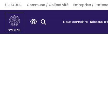
Élu SYDESL
Commune / Collectivité
Entreprise / Partena
Search
Nous connaître
Réseaux d’
for: