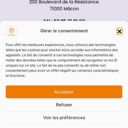
200 Boulevard de la Résistance
71000 Mâcon
Tél : 03 85 21 91 00
Gérer le consentement
Pour offrir les meilleures expériences, nous utilisons des technologies
telles que les cookies pour stocker et/ou accéder aux informations des
Pages annexes
appareils. Le fait de consentir à ces technologies nous permettra de
traiter des données telles que le comportement de navigation ou les ID
Démarches
uniques sur ce site. Le fait de ne pas consentir ou de retirer son
consentement peut avoir un effet négatif sur certaines caractéristiques
Marchés publics
et fonctions.
Actes administratifs
Documents budgétaires
Accepter
Documentations
Refuser
Offres d’emploi
Voir les préférences