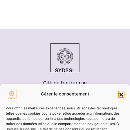
Cité de l'entreprise
200 Boulevard de la Résistance
Gérer le consentement
71000 Mâcon
Pour offrir les meilleures expériences, nous utilisons des technologies
Tél : 03 85 21 91 00
telles que les cookies pour stocker et/ou accéder aux informations des
appareils. Le fait de consentir à ces technologies nous permettra de
traiter des données telles que le comportement de navigation ou les ID
uniques sur ce site. Le fait de ne pas consentir ou de retirer son