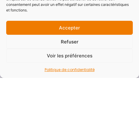
consentement peut avoir un effet négatif sur certaines caractéristiques
et fonctions.
Pages annexes
Démarches
Accepter
Marchés publics
Refuser
Actes administratifs
Documents budgétaires
Voir les préférences
Documentations
Politique de confidentialité
Offres d’emploi
FAQ
Rapport d’activité
Presse
Contact