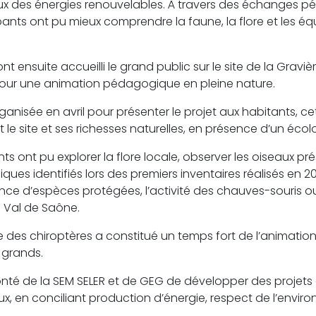
jeux des énergies renouvelables. À travers des échanges
ants ont pu mieux comprendre la faune, la flore et les équi
nt ensuite accueilli le grand public sur le site de la Gravièr
 pour une animation pédagogique en pleine nature.
anisée en avril pour présenter le projet aux habitants, ce
le site et ses richesses naturelles, en présence d’un écol
pants ont pu explorer la flore locale, observer les oiseaux pré
ues identifiés lors des premiers inventaires réalisés en 
ce d’espèces protégées, l’activité des chauves-souris ou
u Val de Saône.
e des chiroptères a constitué un temps fort de l’animation, 
 grands.
lonté de la SEM SELER et de GEG de développer des projets
caux, en conciliant production d’énergie, respect de l’envi