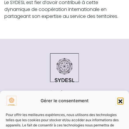
Le SYDESL est fier d’avoir contribué à cette
dynamique de coopération internationale en
partageant son expertise au service des territoires.
Cité de l'entreprise
200 Boulevard de la Résistance
Gérer le consentement
71000 Mâcon
Pour offrir les meilleures expériences, nous utilisons des technologies
Tél : 03 85 21 91 00
telles que les cookies pour stocker et/ou accéder aux informations des
appareils. Le fait de consentir à ces technologies nous permettra de