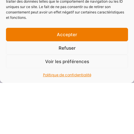
traiter des données telles que le comportement de navigation ou les ID
uniques sur ce site. Le fait de ne pas consentir ou de retirer son
consentement peut avoir un effet négatif sur certaines caractéristiques
et fonctions.
Pages annexes
Accepter
Démarches
Marchés publics
Refuser
Actes administratifs
Voir les préférences
Documents budgétaires
Documentations
Politique de confidentialité
Offres d’emploi
FAQ
Rapport d’activité
Presse