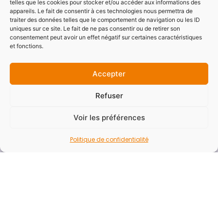
telles que les cookies pour stocker et/ou accéder aux informations des
appareils. Le fait de consentir à ces technologies nous permettra de
Aide
traiter des données telles que le comportement de navigation ou les ID
uniques sur ce site. Le fait de ne pas consentir ou de retirer son
Accessibilité
consentement peut avoir un effet négatif sur certaines caractéristiques
et fonctions.
Mentions légales
Politique de confidentialité
Accepter
Plan du site
Refuser
Newsletter
Voir les préférences
Vous souhaitez recevoir la newsletter du SYDESL
pour ne rater aucune actualités ?
Politique de confidentialité
E-mail*
Nom - Prénom