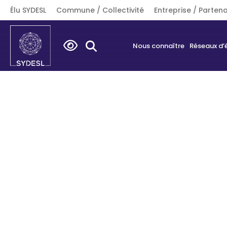
Élu SYDESL
Commune / Collectivité
Entreprise / Partena
Search
Nous connaître
Réseaux d’
for: