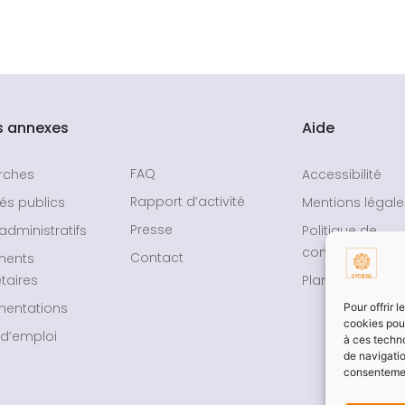
s annexes
Aide
FAQ
rches
Accessibilité
Rapport d’activité
és publics
Mentions légale
Presse
administratifs
Politique de
confidentialité
Contact
ments
taires
Plan du site
entations
Pour offrir 
cookies pour
 d’emploi
à ces techn
de navigatio
consentement