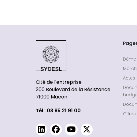
Page
Déma
March
Actes 
Cité de l'entreprise
Docu
200 Boulevard de la Résistance
budgé
71000 Mâcon
Docum
Tél : 03 85 21 91 00
Offres