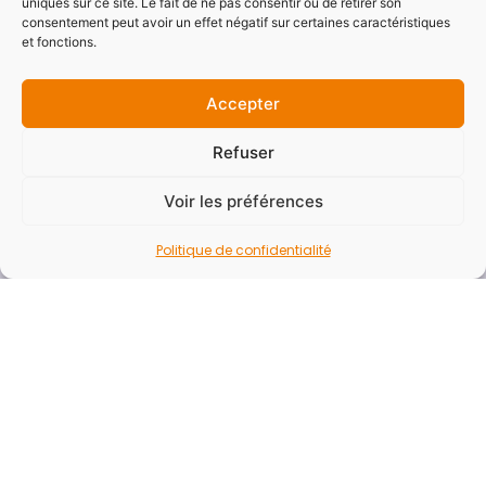
Documents budgétaires
uniques sur ce site. Le fait de ne pas consentir ou de retirer son
consentement peut avoir un effet négatif sur certaines caractéristiques
Documentations
et fonctions.
Offres d’emploi
Accepter
Refuser
FAQ
Voir les préférences
Rapport d’activité
Presse
Politique de confidentialité
Contact
Aide
Accessibilité
Mentions légales
Politique de confidentialité
Plan du site