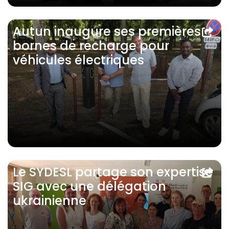
Autun inaugure ses premières
bornes de recharge pour
véhicules électriques
Le SYDESL partage son expertise
SIG avec une délégation
ukrainienne