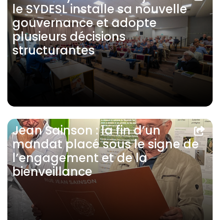
le SYDESL installe sa nouvelle
gouvernance et adopte
plusieurs décisions
structurantes
Jean Sainson : la fin d’un
mandat placé sous le signe de
l’engagement et de la
bienveillance