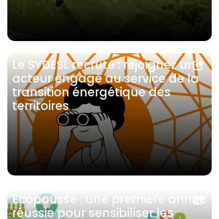
Le SYDESL recrute : rejoignez un
acteur engagé au service de la
transition énergétique des
territoires
Ecopousse : une première année
réussie pour sensibiliser les