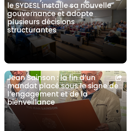
le SYDESL installe sa nouvelle
gouvernance et adopte
plusieurs décisions
structurantes
Jean Sainson : la fin d’un
mandat placé sous le signe de
l’engagement et de la
bienveillance