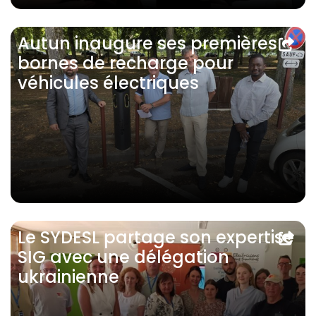
Autun inaugure ses premières
bornes de recharge pour
véhicules électriques
Le SYDESL partage son expertise
SIG avec une délégation
ukrainienne