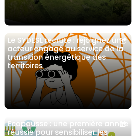
Le SYDESL recrute : rejoignez un
acteur engagé au service de la
transition énergétique des
territoires
Ecopousse : une première année
réussie pour sensibiliser les