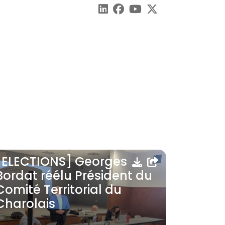
[ELECTIONS] Georges
Bordat réélu Président du
Comité Territorial du
Charolais