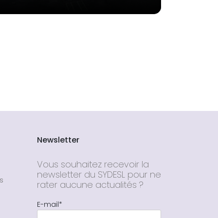
Newsletter
Vous souhaitez recevoir la
newsletter du SYDESL pour ne
s
rater aucune actualités ?
E-mail*