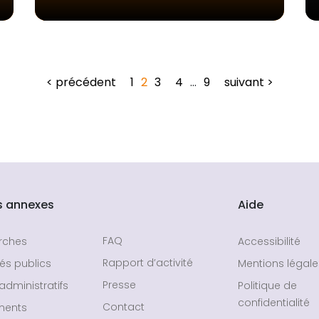
< précédent
1
2
3
4
…
9
suivant >
s annexes
Aide
FAQ
rches
Accessibilité
Rapport d’activité
és publics
Mentions légale
Presse
administratifs
Politique de
confidentialité
Contact
ments