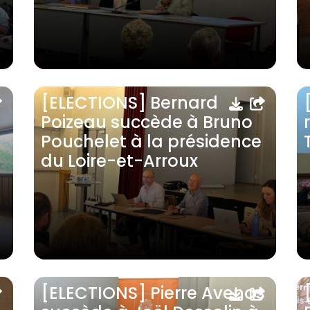
[ELECTIONS] Bernard
Poizeau succède à Bruno
Pouchelet à la présidence
du Loire-et-Arroux
[ELECTIONS] Pierre Avenas