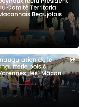
Deynoux réélu Président
du Comité Territorial
Maconnais Beaujolais
Inauguration de la
chaufferie bois à
Varennes-lès-Mâcon