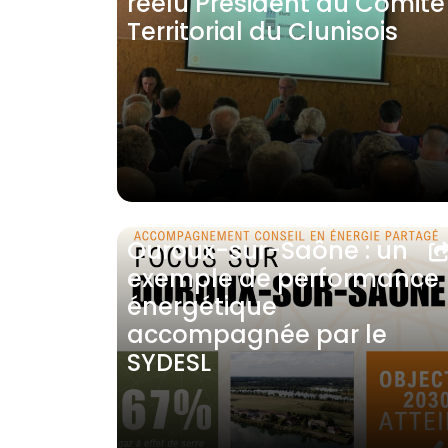
réélu Président du Comité
Territorial du Clunisois
Ouroux-sur-Saône : un
exemple de performance
énergétique
accompagnée par le
SYDESL