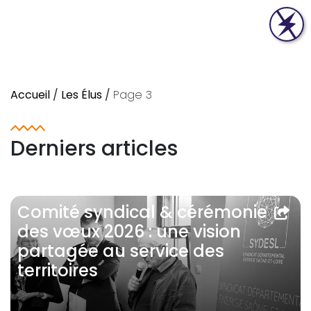
Accueil
/
Les Élus
/
Page 3
Derniers articles
Comité syndical & cérémonie
des vœux 2026 : une vision
partagée au service des
territoires