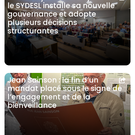
le SYDESL installe sa nouvelle
gouvernance et adopte
plusieurs décisions
structurantes
Jean Sainson : la fin d’un
mandat placé sous le signe de
l’engagement et de la
bienveillance