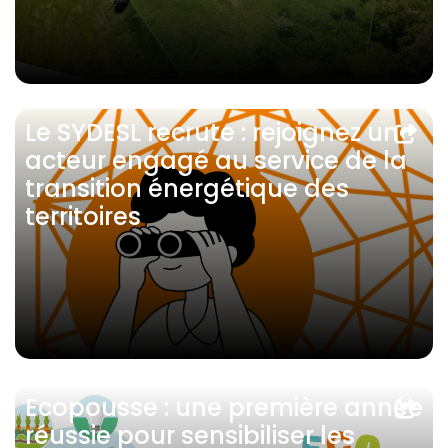
Le SYDESL recrute : rejoignez un
acteur engagé au service de la
transition énergétique des
territoires
Ecopousse : une première année
réussie pour sensibiliser les