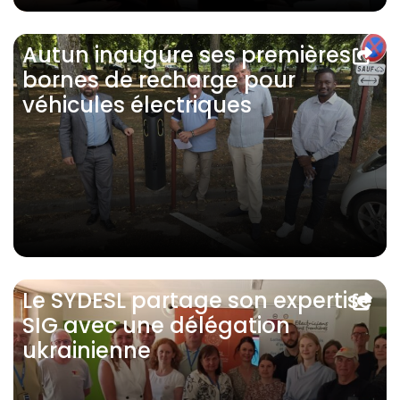
Autun inaugure ses premières
bornes de recharge pour
véhicules électriques
Le SYDESL partage son expertise
SIG avec une délégation
ukrainienne