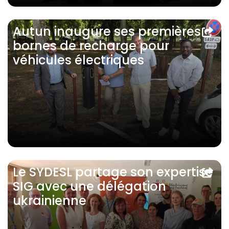
Autun inaugure ses premières
bornes de recharge pour
véhicules électriques
Le SYDESL partage son expertise
SIG avec une délégation
ukrainienne