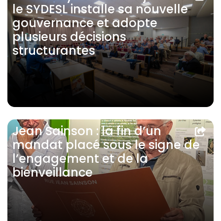
le SYDESL installe sa nouvelle
gouvernance et adopte
plusieurs décisions
structurantes
Jean Sainson : la fin d’un
mandat placé sous le signe de
l’engagement et de la
bienveillance