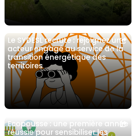
Le SYDESL recrute : rejoignez un
acteur engagé au service de la
transition énergétique des
territoires
Ecopousse : une première année
réussie pour sensibiliser les