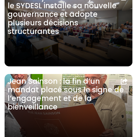
le SYDESL installe sa nouvelle
gouvernance et adopte
plusieurs décisions
structurantes
Jean Sainson : la fin d’un
mandat placé sous le signe de
l’engagement et de la
bienveillance