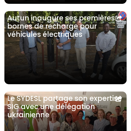
Autun inaugure ses premières
bornes de recharge pour
véhicules électriques
Le SYDESL partage son expertise
SIG avec une délégation
ukrainienne