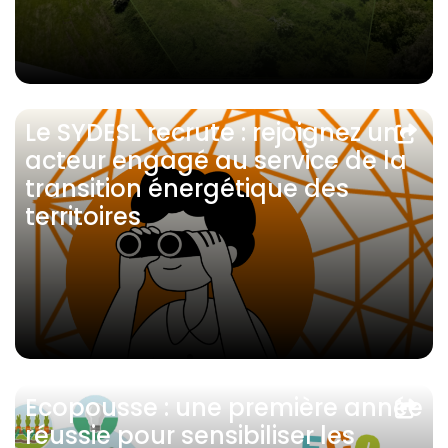
Le SYDESL recrute : rejoignez un
acteur engagé au service de la
transition énergétique des
territoires
Ecopousse : une première année
réussie pour sensibiliser les